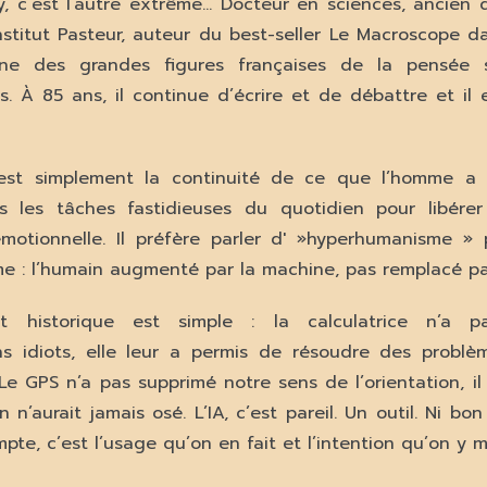
y, c’est l’autre extrême… Docteur en sciences, ancien d
Institut Pasteur, auteur du best-seller Le Macroscope 
’une des grandes figures françaises de la pensée s
s. À 85 ans, il continue d’écrire et de débattre et il 
A est simplement la continuité de ce que l’homme a t
ns les tâches fastidieuses du quotidien pour libére
émotionnelle. Il préfère parler d' »hyperhumanisme »
e : l’humain augmenté par la machine, pas remplacé par
t historique est simple : la calculatrice n’a p
s idiots, elle leur a permis de résoudre des probl
 Le GPS n’a pas supprimé notre sens de l’orientation, i
n n’aurait jamais osé. L’IA, c’est pareil. Un outil. Ni b
mpte, c’est l’usage qu’on en fait et l’intention qu’on y m