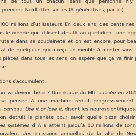
ins de tout un chacun, sans que personne n’y s
 première Noldletter sur les IA génératives, par
ici
).
 100 millions d’utilisateurs. En deux ans, des centaines
s le monde qui utilisent des IA au quotidien : une ap
rutale dans sa soudaineté et on est encore, pour be
état de quelqu’un qui a reçu un meuble à monter sans le
s pièces dans tous les sens, on espère que ça va finir
se.
tions s’accumulent…
’on va devenir bête ? Une étude du MIT publiée en 20
 sa pensée à une machine réduit progressivement
u cerveau.
Use it or lose it,
disent les neuroscientifiques
on détruit la planète pour savoir quelle pizza choisir
es systèmes d’IA a atteint jusqu’à 80 millions de to
quivalent des émissions annuelles de la ville de Ne