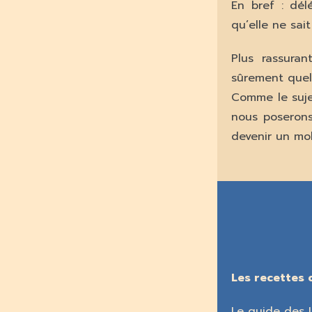
En bref : dél
qu’elle ne sait
Plus rassuran
sûrement quel
Comme le suje
nous poserons 
devenir un mo
Les recettes 
Le guide des I