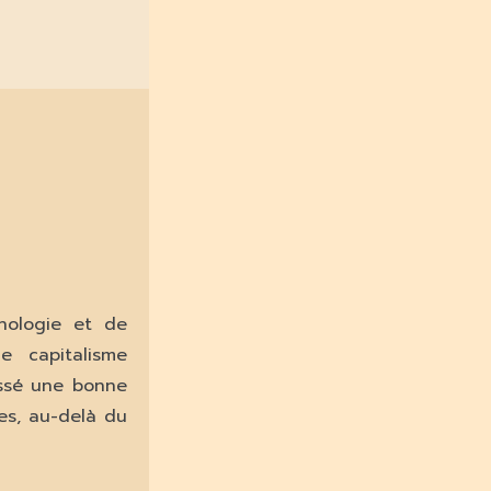
hnologie et de
e capitalisme
assé une bonne
es, au-delà du