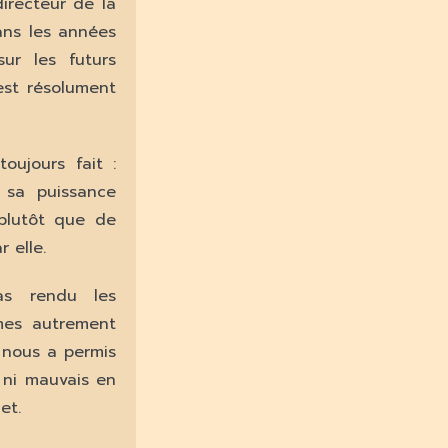
irecteur de la
dans les années
ur les futurs
est résolument
oujours fait :
r sa puissance
 plutôt que de
 elle.
as rendu les
èmes autrement
l nous a permis
on ni mauvais en
et.