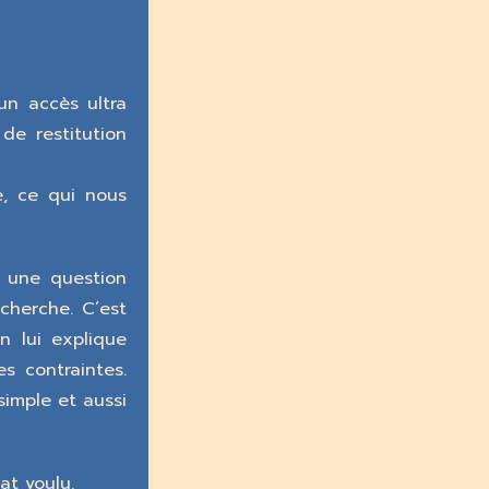
un accès ultra
e restitution
e, ce qui nous
r une question
cherche. C’est
n lui explique
s contraintes.
simple et aussi
at voulu.