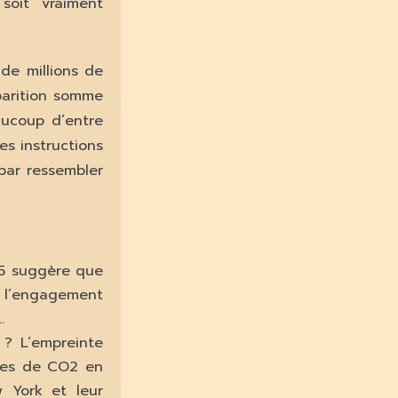
oit vraiment
 de millions de
parition somme
aucoup d’entre
s instructions
 par ressembler
25 suggère que
 l’engagement
…
 ? L’empreinte
nnes de CO2 en
w York et leur