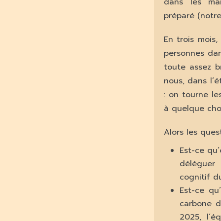
dans les ma
préparé (notre
En trois mois,
personnes dan
toute assez b
nous, dans l’
: on tourne le
à quelque cho
Alors les ques
Est-ce qu
déléguer
cognitif d
Est-ce qu’
carbone d
2025, l’é