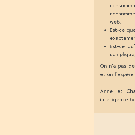
consommat
consomme 
web.
Est-ce que
exactement
Est-ce qu’
compliqué
On n’a pas de
et on l’espèr
Anne et Char
intelligence h