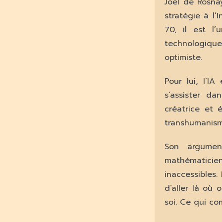
Joël de Rosna
stratégie à l’
70, il est l
technologique
optimiste.
Pour lui, l’I
s’assister da
créatrice et 
transhumanism
Son argumen
mathématicien
inaccessibles.
d’aller là où o
soi. Ce qui co