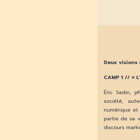
Deux visions 
CAMP 1 // « L
Éric Sadin, p
société, aut
numérique et 
partie de sa 
discours marke