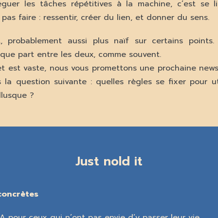
éguer les tâches répétitives à la machine, c’est se l
 pas faire : ressentir, créer du lien, et donner du sens.
t, probablement aussi plus naïf sur certains points.
que part entre les deux, comme souvent.
t est vaste, nous vous promettons une prochaine news
la question suivante : quelles règles se fixer pour uti
llusque ?
Just nold it
concrètes
A pour ceux qui n’ont pas envie d’y passer leur vie.