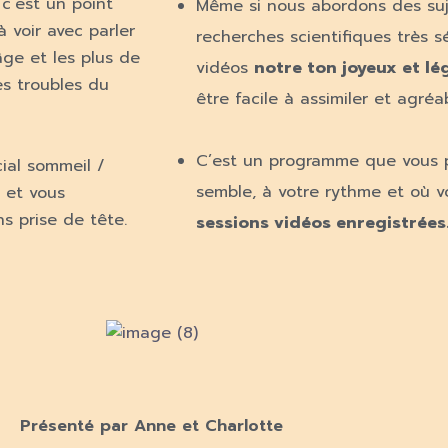
c’est un point
Même si nous abordons des suj
 voir avec parler
recherches scientifiques très s
âge et les plus de
vidéos
notre ton joyeux et lé
es troubles du
être facile à assimiler et agréab
C’est un programme que vous 
ial sommeil /
semble, à votre rythme et où v
 et vous
s prise de tête.
sessions vidéos enregistrées
Présenté par Anne et Charlotte