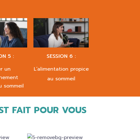
ON 5 :
SESSION 6 :
r un
L’alimentation propice
nnement
au sommeil
u sommeil
ST FAIT POUR VOUS