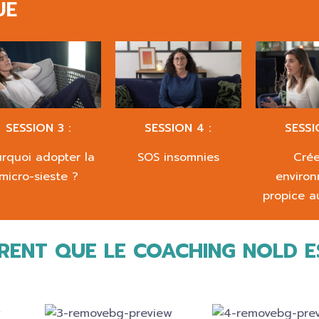
UE
SESSION 3 :
SESSION 4 :
SESSI
rquoi adopter la
SOS insomnies
Crée
micro-sieste ?
enviro
propice a
TRENT QUE LE COACHING NOLD E