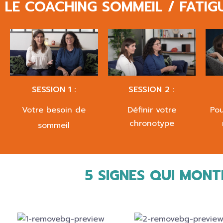
LE COACHING SOMMEIL / FATIG
SESSION 1 :
SESSION 2 :
Votre besoin de
Définir votre
Pou
chronotype
sommeil
5 SIGNES QUI MON