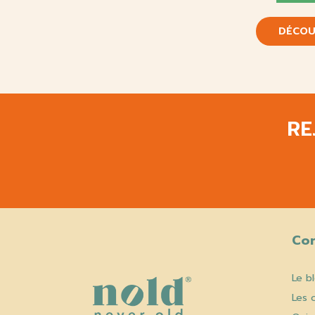
DÉCOU
RE
Co
Le b
Les 