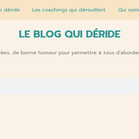
i déride
Les coachings qui dérouillent
Qui som
LE BLOG QUI DÉRIDE
’idées, de bonne humeur pour permettre à tous d’aborder