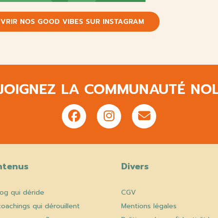
VRIR NOS GOOD VIBES SUR INSTAGRAM
JOIGNEZ LA COMMUNAUTÉ NO
ntenus
Divers
log qui déride
CGV
coachings qui dérouillent
Mentions légales