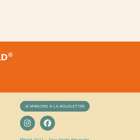
LD
®
JE M'INSCRIS À LA NOLDLETTER
©Nold 2022. - Tous Droits Réservés