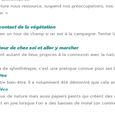
ature nous ressource, suspend nos préoccupations, nos 
r. »
contact de la végétation
ou bien un tour de champ si on est à la campagne. Tenter 
our de chez soi et aller y marcher
ont autant de lieux propices à la connexion avec la natu
om de sylvothérapie, c’est une pratique connue pour ses 
être
e bien-être. Il a notamment été démontré que cela amél
déco
ux de nature mais aussi papiers peints qui créent des 
nt en joie lorsque l’on a des baisses de moral (on com