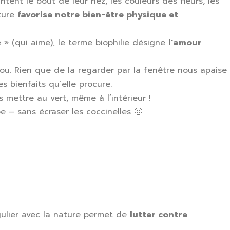
tent le bout de leur nez, les couleurs des fleurs, les
ature
favorise notre bien-être physique et
e » (qui aime), le terme biophilie désigne
l’amour
fou. Rien que de la regarder par la fenêtre nous apaise
s bienfaits qu’elle procure.
mettre au vert, même à l’intérieur !
e – sans écraser les coccinelles 🙂
gulier avec la nature permet de
lutter contre