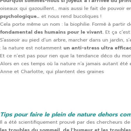
Pourquoi sommes-nous si joyeux à l’arrivée du prin
oiseaux qui gazouillent… mais aussi le fait de pouvoir 
psychologique…
et nous rend bucoliques !
Cela porte même un nom : la biophilie. Formé à partir de
fondamental des humains pour le vivant.
Et ça c’est
S’asseoir au pied d’un arbre, marcher dans un jardin, s
: la nature est notamment
un anti-stress ultra efficac
Et ce n’est pas pour rien que la tendance déco du mome
Alors en ces temps où la nature n’a jamais autant été e
Anne et Charlotte, qui plantent des graines
Tips pour faire le plein de nature dehors c
Il a été scientifiquement prouvé par des chercheurs de
les troubles du sommeil, de l’humeur et les troubles