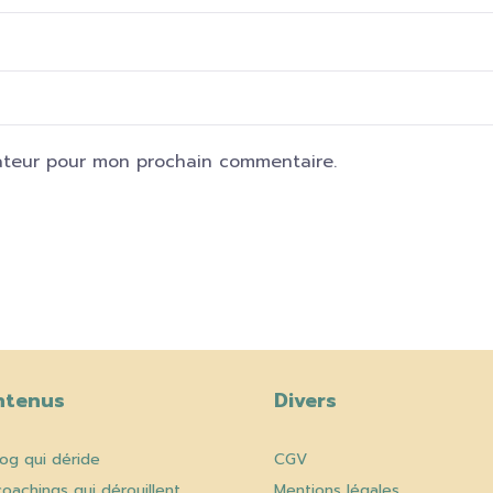
ateur pour mon prochain commentaire.
ntenus
Divers
log qui déride
CGV
coachings qui dérouillent
Mentions légales