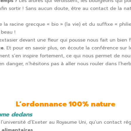
temps ?
Les arbres qui verdissent, les bourgeons qui poin
enfin sortir ! Sans aucun doute, être au contact de la n
 la racine grecque « bio » (la vie) et du suffixe « phili
 beau !
’extasier devant une fleur qui pousse nous fait un bien 
e.
Et pour en savoir plus, on écoute la conférence sur le
nt s’en inspire fortement, ce qui nous permet de nous 
n danger, n’hésitons pas à aller nous rouler dans l’herb
L’ordonnance 100% nature
omme dedans
 l’université d’Exeter au Royaume Uni, qu’un contact ré
 alimentaires.