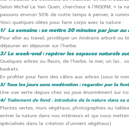
Selon Michel Le Van Quen, chercheur à l’INSERM, « la n
passons environ 50% de notre temps à penser, à rumine
Voici quelques idées pour faire corps avec la nature :
1/
La semaine : se mettre 20 minutes par jour au 
Pour aller au travail, privilégier un itinéraire arboré 
déjeuner en déjeuner sur l’herbe.
2/
Le week-end : repérer les espaces naturels aut
Quelques arbres ou fleurs, de l’herbe, la mer, un lac… s
baskets.
En profiter pour faire des câlins aux arbres (sous le n
3/ T
ous les jours sans modération : regarder par la fen
Une vue verte depuis chez soi joue énormément sur notr
4/
Traitement de fond : introduire de la nature dans sa 
Plantes vertes, murs végétaux, photographies ou tablea
entrer la nature dans nos intérieurs et qui nous mette
spécialisés dans la création d’univers végétaux).