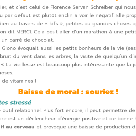
er, et c’est celui de Florence Servan Schreiber qui nou
ar défaut est plutôt enclin à voir le négatif. Elle pr
ien au travers de « kifs », petites ou grandes choses 
ls on dit MERCI. Cela peut aller d’un marathon à une pet
à un carré de chocolat.
 Giono évoquait aussi les petits bonheurs de la vie (ses
 bruit du vent dans les arbres, la visite de quelqu’un d’
. « La vieillesse est beaucoup plus intéressante que la j
hoses.
 de vitamines !
Baisse de moral : souriez !
tes stressé
outil relationnel. Plus fort encore, il peut permettre de s
ire est un déclencheur d’énergie positive et de bonne 
if au cerveau
et provoque une baisse de production d