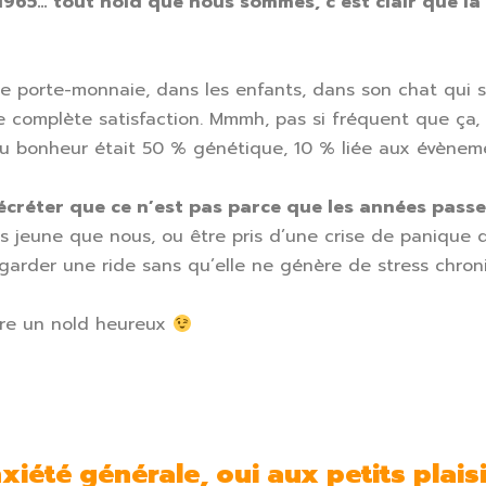
965… tout nold que nous sommes, c’est clair que la
 le porte-monnaie, dans les enfants, dans son chat qui s
 de complète satisfaction. Mmmh, pas si fréquent que ç
 au bonheur était 50 % génétique, 10 % liée aux évènem
créter que ce n’est pas parce que les années passent
lus jeune que nous, ou être pris d’une crise de paniqu
regarder une ride sans qu’elle ne génère de stress chro
être un nold heureux
nxiété générale
, oui aux petits
plais