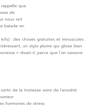
s rappelle que
opose de
qui nous ont
ite balade en
 kifs) : des choses gratuites et minuscules
intéressant, un stylo plume qui glisse bien
eunesse » disait-il, parce que l’on savoure
ortir de la tristesse voire de l’anxiété.
humeur.
es hormones de stress.