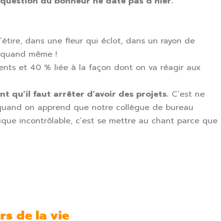
 question du bonheur ne date pas d’hier.
’étire, dans une fleur qui éclot, dans un rayon de
a, quand même !
ents et 40 % liée à la façon dont on va réagir aux
 qu’il faut arrêter d’avoir des projets.
C’est ne
e quand on apprend que notre collègue de bureau
nique incontrôlable, c’est se mettre au chant parce que
irs
de la vie