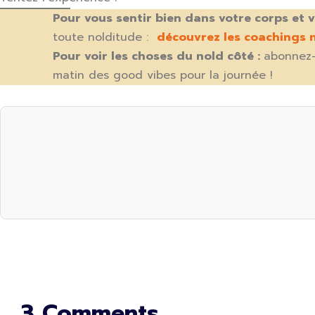
Pour vous sentir bien dans votre corps et v
toute nolditude :
découvrez les coachings n
Pour voir les choses du nold côté :
abonnez
matin des good vibes pour la journée !
3 Comments.