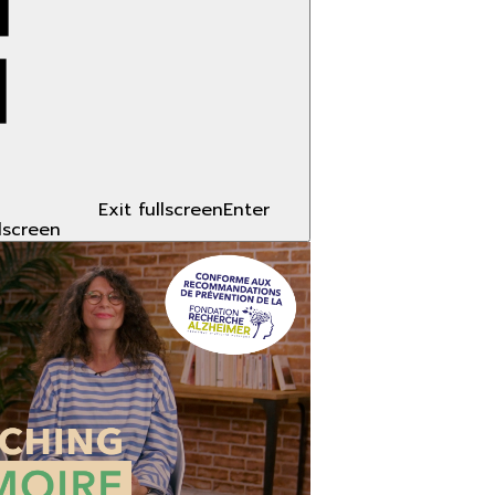
Exit fullscreen
Enter
llscreen