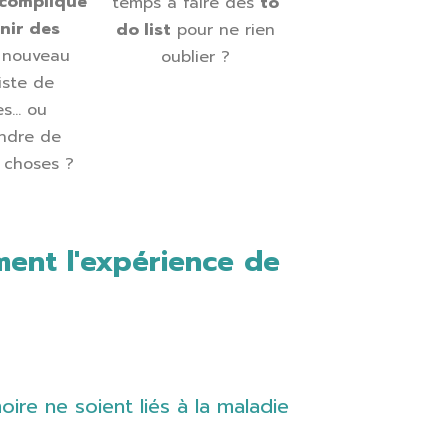
compliqué
temps à faire des
to
nir des
do list
pour ne rien
 nouveau
oublier ?
iste de
es… ou
ndre de
 choses ?
ment l'expérience de
ire ne soient liés à la maladie