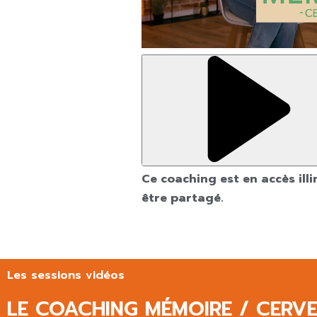
Ce coaching est en accès ill
être partagé.
Les sessions vidéos
LE COACHING MÉMOIRE / CERV