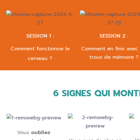
SESSION 1 :
SESSION 2 :
Comment fonctionne le
Comment en finir avec 
trous de mémoire ?
cerveau ?
6 SIGNES QUI MON
Vous
oubliez