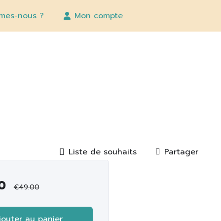
mes-nous ?
Mon compte
Liste de souhaits
Partager
0
€
49.00
jouter au panier