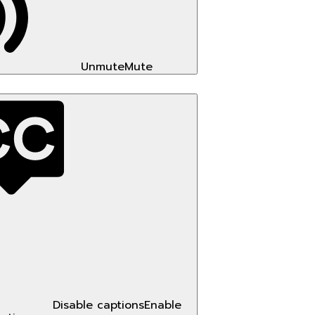
Unmute
Mute
Disable captions
Enable