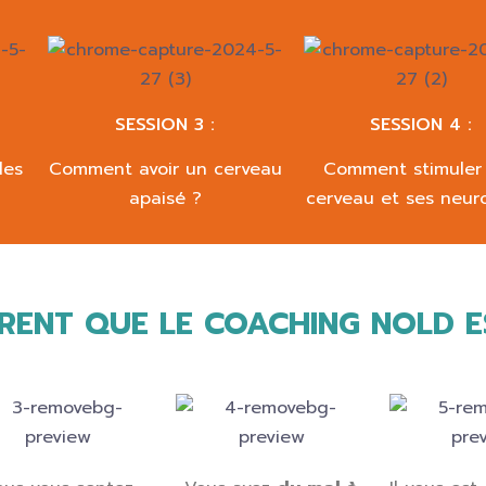
SESSION 3 :
SESSION 4 :
les
Comment avoir un cerveau
Comment stimuler
apaisé ?
cerveau et ses neur
TRENT QUE LE COACHING NOLD E