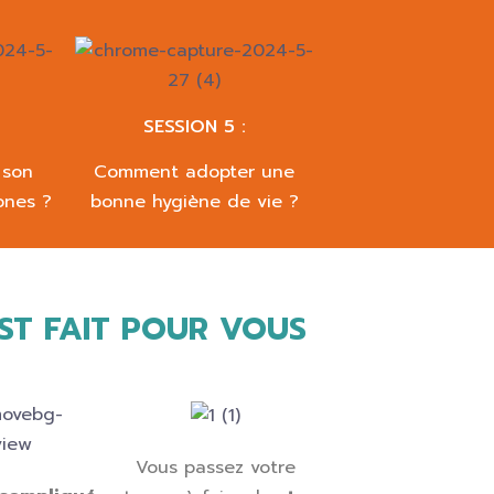
SESSION 5 :
 son
Comment adopter une
ones ?
bonne hygiène de vie ?
ST FAIT POUR VOUS
Vous passez votre