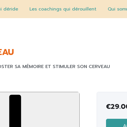
i déride
Les coachings qui dérouillent
Qui som
EAU
STER SA MÉMOIRE ET STIMULER SON CERVEAU
€
29.0
A