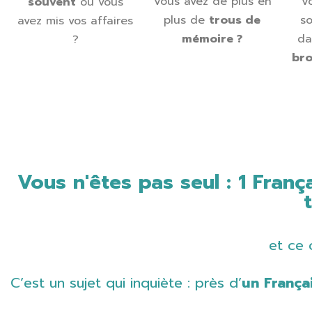
Vous avez de plus en
V
souvent
où vous
plus de
trous de
s
avez mis vos affaires
mémoire ?
da
?
bro
Vous n'êtes pas seul : 1 Franç
et ce 
C’est un sujet qui inquiète : près d’
un França