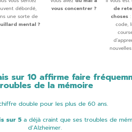
ous vous sentez
Vous avez
du mal à
Il vous est
ouvent débordé,
vous concentrer ?
de rete
ns une sorte de
choses
:
uillard mental ?
code, l
cours
d’appre
nouvelles
ais sur 10 affirme faire fréquem
troubles de la mémoire
chiffre double pour les plus de 60 ans.
is sur 5
a déjà craint que ses troubles de mémo
d’Alzheimer.